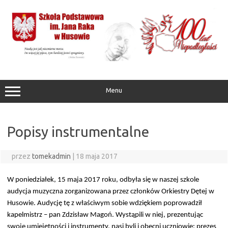
Przejdź
do
treści
Menu
Popisy instrumentalne
przez
tomekadmin
|
18 maja 2017
W poniedziałek, 15 maja 2017 roku, odbyła się w naszej szkole
audycja muzyczna zorganizowana przez członków Orkiestry Dętej w
Husowie. Audycję tę z właściwym sobie wdziękiem poprowadził
kapelmistrz – pan Zdzisław Magoń. Wystąpili w niej, prezentując
swoje umiejętności i instrumenty, nasi byli i obecni uczniowie: prezes