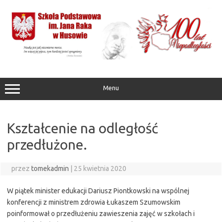
Przejdź
do
treści
Menu
Kształcenie na odległość
przedłużone.
przez
tomekadmin
|
25 kwietnia 2020
W piątek minister edukacji Dariusz Piontkowski na wspólnej
konferencji z ministrem zdrowia Łukaszem Szumowskim
poinformował o przedłużeniu zawieszenia zajęć w szkołach i