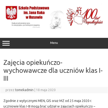
Przejdź
do
treści
Menu
Zajęcia opiekuńczo-
wychowawcze dla uczniów klas I-
III
przez
tomekadmin
|
18 maja 2020
Zgodnie z wytycznymi MEN, GIS oraz MZ od 25 maja 2020 r.
uczniowie klas I-III mogą brać udział w zajęciach opiekuńczo –