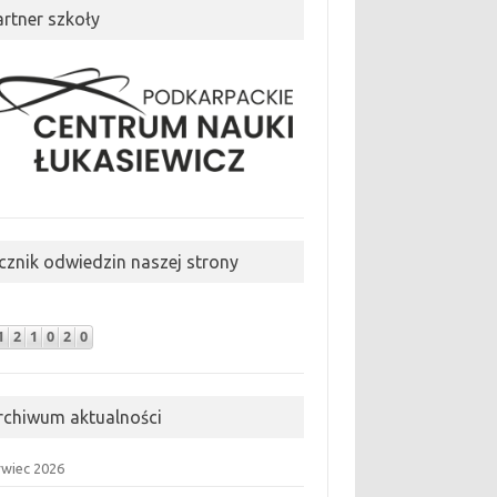
artner szkoły
icznik odwiedzin naszej strony
rchiwum aktualności
rwiec 2026