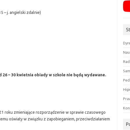
 – j. angielski zdalnie)
S
Dyr
Nau
Rad
Sam
od 26 – 30 kwietnia obiady w szkole nie będą wydawane.
Ped
Higi
Pra
Kon
021 roku zmieniające rozporządzenie w sprawie czasowego
temu oświaty w związku z zapobieganiem, przeciwdziałaniem
P