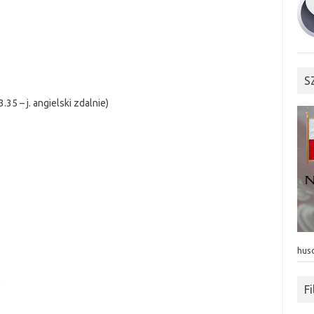
S
.35 – j. angielski zdalnie)
hus
)
F