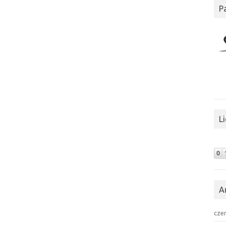
P
L
A
cze