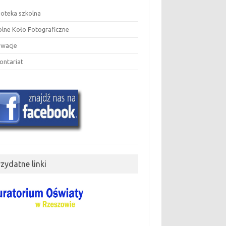
ioteka szkolna
olne Koło Fotograficzne
owacje
ontariat
rzydatne linki