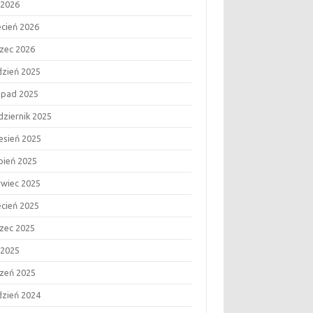
 2026
ecień 2026
zec 2026
dzień 2025
topad 2025
dziernik 2025
esień 2025
rpień 2025
rwiec 2025
ecień 2025
zec 2025
 2025
czeń 2025
dzień 2024