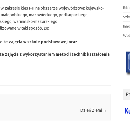
Bibl
 zakresie klas I–III na obszarze województwa: kujawsko-
, małopolskiego, mazowieckiego, podkarpackiego,
Szk
yskiego, warmińsko-mazurskiego
Inn
lizowane w taki sposób, że:
Wol
e te zajęcia w szkole podstawowej oraz
e zajęcia z wykorzystaniem metod i technik kształcenia
P
Dzień Ziemi
→