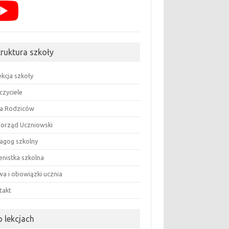
truktura szkoły
ekcja szkoły
czyciele
a Rodziców
orząd Uczniowski
agog szkolny
enistka szkolna
wa i obowiązki ucznia
takt
o lekcjach