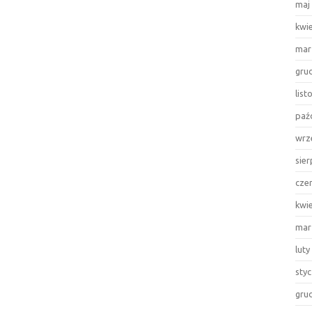
maj
kwi
mar
gru
lis
paź
wrz
sie
cze
kwi
mar
luty
sty
gru