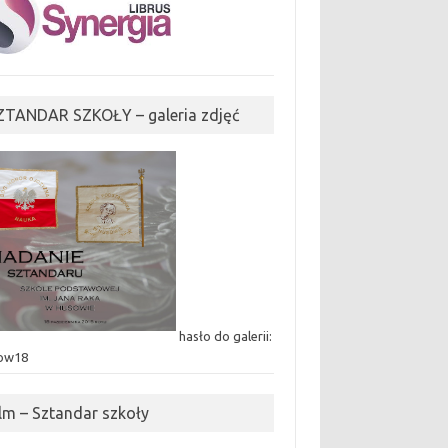
ZTANDAR SZKOŁY – galeria zdjęć
hasło do galerii:
ow18
ilm – Sztandar szkoły