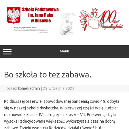
Przejdź
do
treści
Menu
Bo szkoła to też zabawa.
przez
tomekadmin
|
29 września 2022
Po dłuższej przerwie, spowodowanej pandemią covid-19, odbyła
się w naszej szkole dyskoteka. W pierwszej części wzięli udział
uczniowie z klas I – IV a drugiej – z klas V – VIII. Frekwencja była
wysoka i zdecydowana większość wykorzystała czas na dobrą
zabawę. Dzięki wsparciu Rodziców działał również bufet.