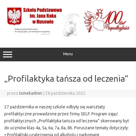
Przejdź
do
treści
Menu
„Profilaktyka tańsza od leczenia”
przez
tomekadmin
|
28 października 2022
27 października w naszej szkole odbyły się warsztaty
profilaktyczne prowadzone przez firmę SELF. Program zajęć
profilaktycznych „Profilaktyka tańsza od leczenia” skierowany był
do uczniów klas 4a, 5a, 6a, 7a, 8a, 8b. Poruszane tematy dotyczyły:
• Profilaktyki uzależnienia od alkoholu i narkomanii