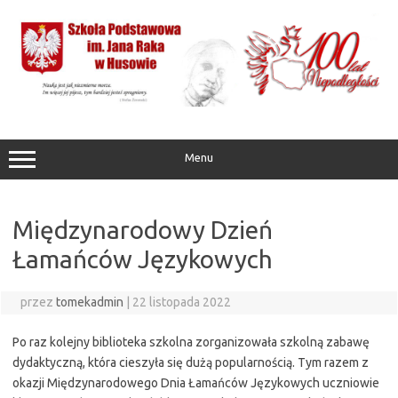
Przejdź
do
treści
Menu
Międzynarodowy Dzień
Łamańców Językowych
przez
tomekadmin
|
22 listopada 2022
Po raz kolejny biblioteka szkolna zorganizowała szkolną zabawę
dydaktyczną, która cieszyła się dużą popularnością. Tym razem z
okazji Międzynarodowego Dnia Łamańców Językowych uczniowie