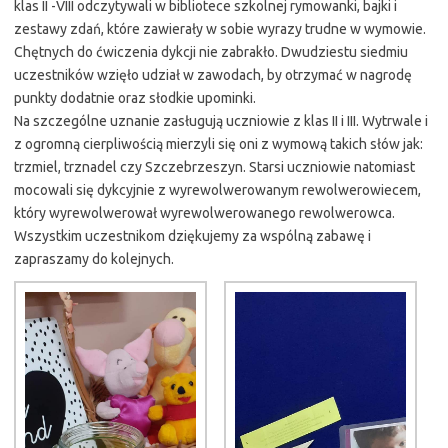
klas II -VIII odczytywali w bibliotece szkolnej rymowanki, bajki i
zestawy zdań, które zawierały w sobie wyrazy trudne w wymowie.
Chętnych do ćwiczenia dykcji nie zabrakło. Dwudziestu siedmiu
uczestników wzięło udział w zawodach, by otrzymać w nagrodę
punkty dodatnie oraz słodkie upominki.
Na szczególne uznanie zasługują uczniowie z klas II i III. Wytrwale i
z ogromną cierpliwością mierzyli się oni z wymową takich słów jak:
trzmiel, trznadel czy Szczebrzeszyn. Starsi uczniowie natomiast
mocowali się dykcyjnie z wyrewolwerowanym rewolwerowiecem,
który wyrewolwerował wyrewolwerowanego rewolwerowca.
Wszystkim uczestnikom dziękujemy za wspólną zabawę i
zapraszamy do kolejnych.