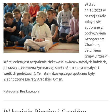
W dniu
11.10.2023 w
naszej szkole
odbyło się
spotkanie z
podróżnikiem
Grzegorzem
Chachurą,
członkiem
grupy „Trzask”,
której celem jest rozpalenie ciekawości świata w młodych ludziach,
pokazanie, że można żyć inaczej, spełniać marzenia o małych i
wielkich podróżach:). Tematem dzisiejszego spotkania były
Zjednoczone Emiraty Arabskie i Oman.
Kategoria:
Bez kategorii
W krainie Biesów i Czadów