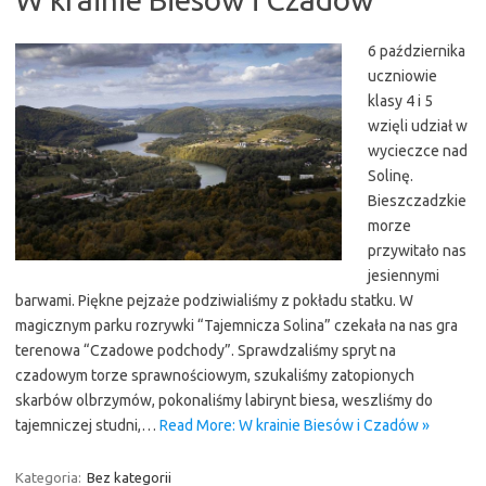
6 października
uczniowie
klasy 4 i 5
wzięli udział w
wycieczce nad
Solinę.
Bieszczadzkie
morze
przywitało nas
jesiennymi
barwami. Piękne pejzaże podziwialiśmy z pokładu statku. W
magicznym parku rozrywki “Tajemnicza Solina” czekała na nas gra
terenowa “Czadowe podchody”. Sprawdzaliśmy spryt na
czadowym torze sprawnościowym, szukaliśmy zatopionych
skarbów olbrzymów, pokonaliśmy labirynt biesa, weszliśmy do
tajemniczej studni,…
Read More: W krainie Biesów i Czadów »
Kategoria:
Bez kategorii