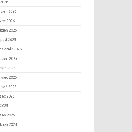
 2026
ecień 2026
zec 2026
dzień 2025
topad 2025
dziernik 2025
esień 2025
rpień 2025
rwiec 2025
ecień 2025
zec 2025
 2025
czeń 2025
dzień 2024