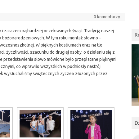
0 komentarzy
 i zarazem najbardziej oczekiwanych świąt. Tradycją naszej
R
ełek bożonarodzeniowych. W tym roku montaż słowno –
wczesnoszkolnej. W pięknych kostiumach oraz na tle
i, życzliwości, szacunku do drugiej osoby, o dzieleniu się z
kcie przedstawienia słowo mówione było przeplatane pięknymi
ecznymi, co wprawiło wszystkich w podniosły nastrój
ełek wysłuchaliśmy świątecznych życzeń złożonych przez
D