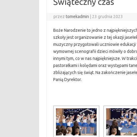
Świąteczny czas
przez
tomekadmin
|
23 grudnia 2023
Boże Narodzenie to jedno z najpiękniejszych
szkoły jest organizowanie z tej okazji jas
muzyczny przygotowali uczniowie edukacji 
wymownej scenografii dzieci mówiły o dobroc
innymi tym, co w nas najpiękniejsze. W tra
pastorałkami i kolędami oraz występami tan
zbliżających się świąt. Na zakończenie jas
Panią Dyrektor.