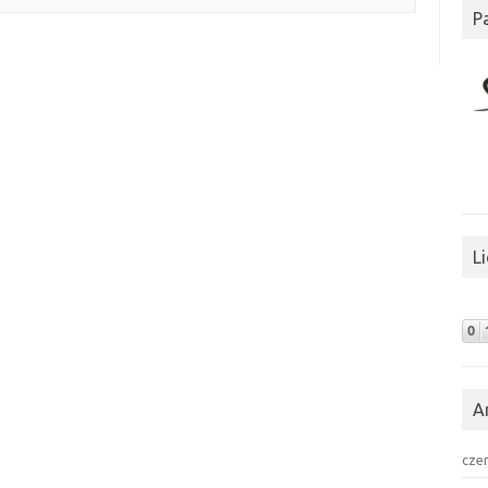
P
L
A
cze