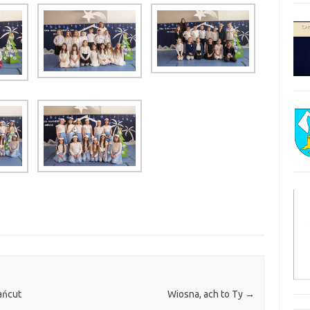
ańcut
Wiosna, ach to Ty
→