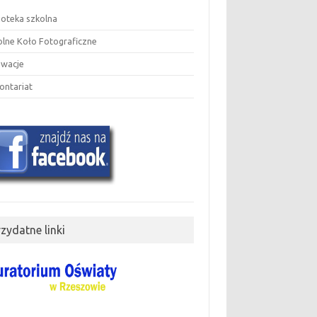
ioteka szkolna
olne Koło Fotograficzne
owacje
ontariat
rzydatne linki