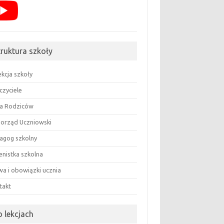
truktura szkoły
ekcja szkoły
czyciele
a Rodziców
orząd Uczniowski
agog szkolny
enistka szkolna
wa i obowiązki ucznia
takt
o lekcjach