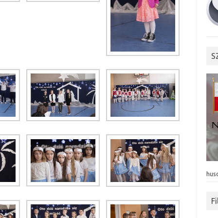
S
hus
F