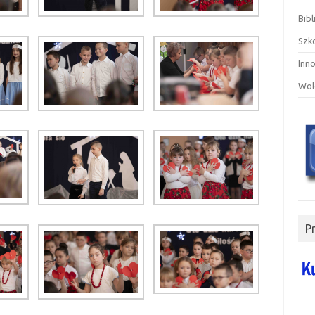
Bibl
Szk
Inn
Wol
P