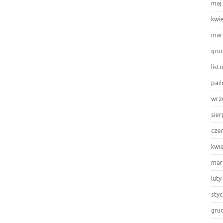
maj
kwi
mar
gru
lis
paź
wrz
sie
cze
kwi
mar
luty
sty
gru