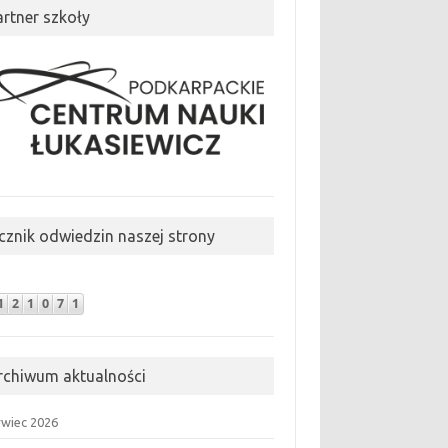
artner szkoły
icznik odwiedzin naszej strony
rchiwum aktualności
rwiec 2026