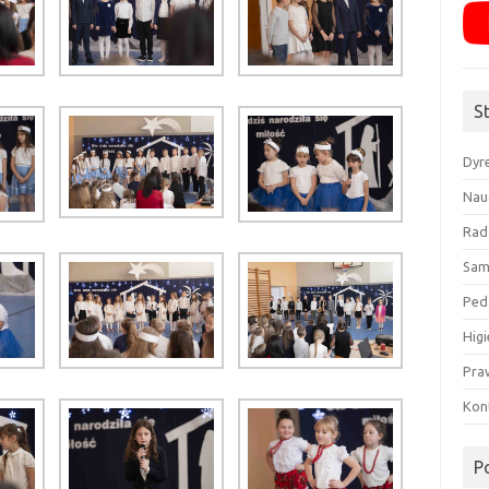
S
Dyr
Nau
Rad
Sam
Ped
Higi
Pra
Kon
P