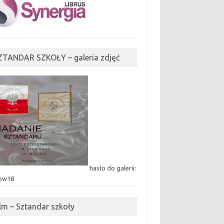
ZTANDAR SZKOŁY – galeria zdjęć
hasło do galerii:
ow18
ilm – Sztandar szkoły