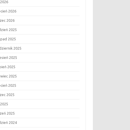
 2026
ecień 2026
zec 2026
dzień 2025
topad 2025
dziernik 2025
esień 2025
rpień 2025
rwiec 2025
ecień 2025
zec 2025
 2025
czeń 2025
dzień 2024