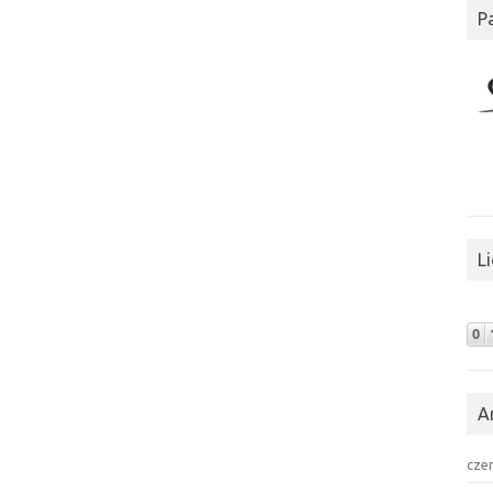
P
L
A
cze