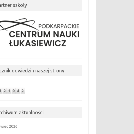
artner szkoły
icznik odwiedzin naszej strony
rchiwum aktualności
rwiec 2026