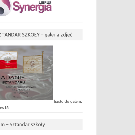
ZTANDAR SZKOŁY – galeria zdjęć
hasło do galerii:
ow18
ilm – Sztandar szkoły