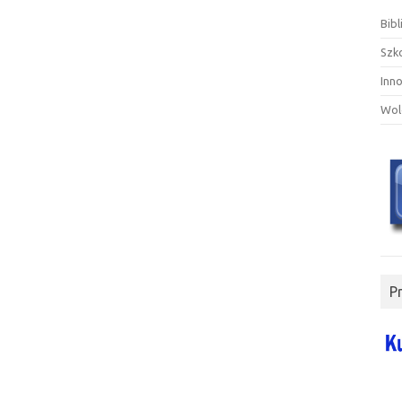
Bibl
Szk
Inn
Wol
P