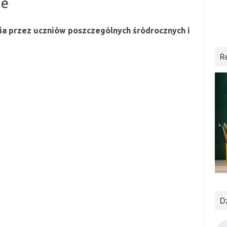
ne
a przez uczniów poszczególnych śródrocznych i
R
D