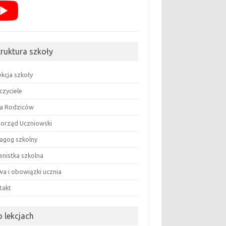
truktura szkoły
ekcja szkoły
czyciele
a Rodziców
orząd Uczniowski
agog szkolny
enistka szkolna
wa i obowiązki ucznia
takt
o lekcjach