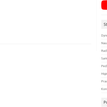
S
Dyr
Nau
Rad
Sam
Ped
Higi
Pra
Kon
P