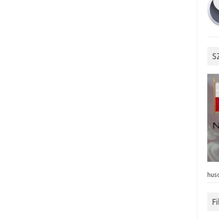
S
hus
F