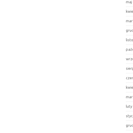
maj
kwi
mar
gru
lis
paź
wrz
sie
cze
kwi
mar
luty
sty
gru