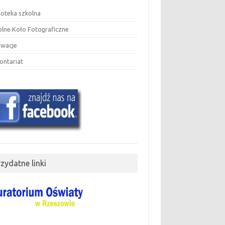
ioteka szkolna
olne Koło Fotograficzne
owacje
ontariat
rzydatne linki