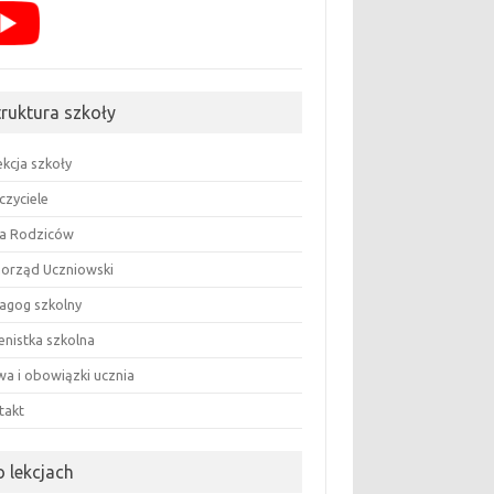
truktura szkoły
ekcja szkoły
czyciele
a Rodziców
orząd Uczniowski
agog szkolny
enistka szkolna
wa i obowiązki ucznia
takt
o lekcjach