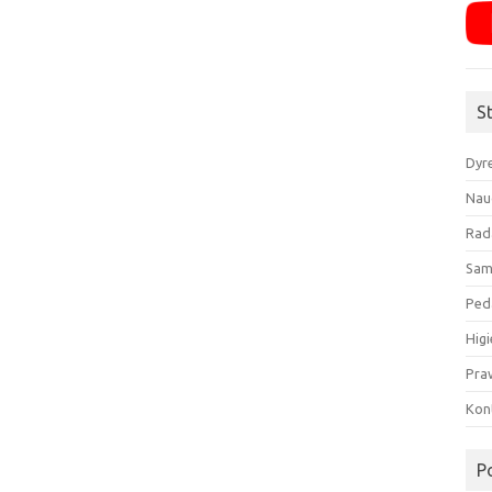
S
Dyr
Nau
Rad
Sam
Ped
Higi
Pra
Kon
P