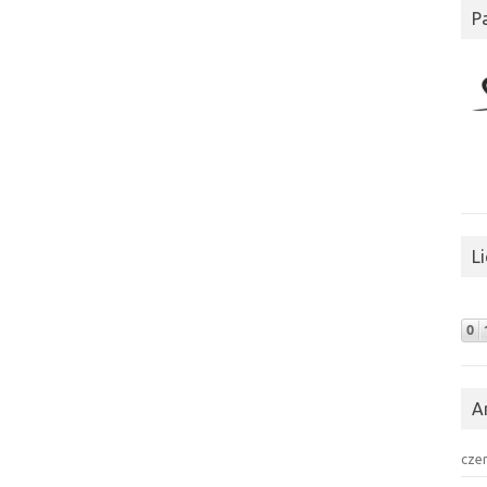
P
L
A
cze