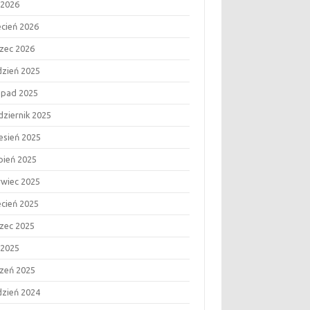
 2026
ecień 2026
zec 2026
dzień 2025
topad 2025
dziernik 2025
esień 2025
rpień 2025
rwiec 2025
ecień 2025
zec 2025
 2025
czeń 2025
dzień 2024