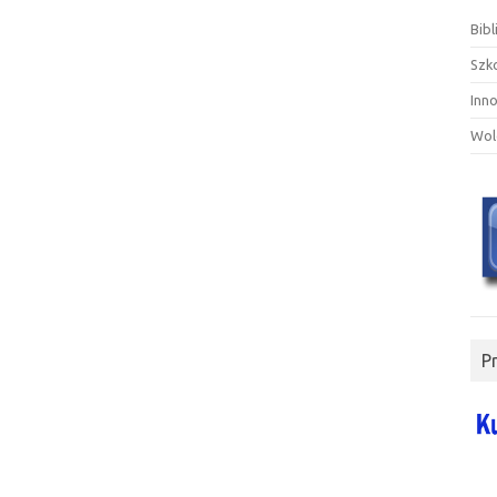
Bibl
Szk
Inn
Wol
P