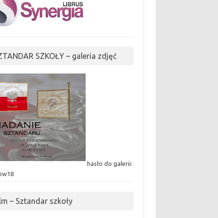
ZTANDAR SZKOŁY – galeria zdjęć
hasło do galerii:
ow18
ilm – Sztandar szkoły