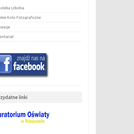
ioteka szkolna
olne Koło Fotograficzne
owacje
ontariat
rzydatne linki