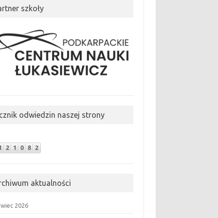
artner szkoły
icznik odwiedzin naszej strony
rchiwum aktualności
rwiec 2026