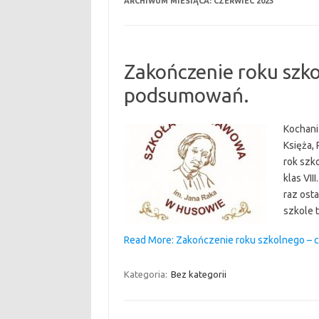
ARCHIWUM MIESIĄCA:
CZERWIEC 2023
Zakończenie roku szkol
podsumowań.
Koch
Księża,
rok szko
klas VII
raz ost
szkole 
Read More: Zakończenie roku szkolnego – c
Kategoria:
Bez kategorii