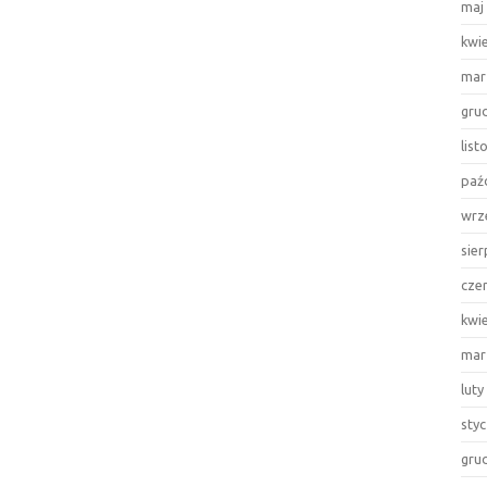
maj
kwi
mar
gru
lis
paź
wrz
sie
cze
kwi
mar
luty
sty
gru