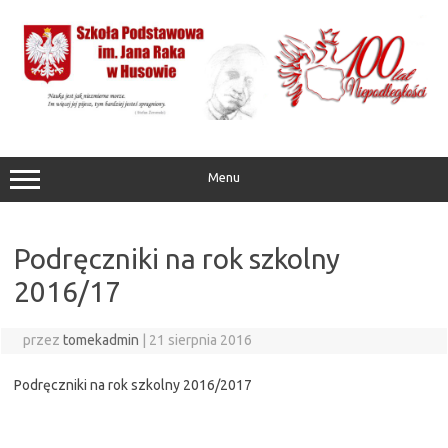
Przejdź
do
treści
Menu
Podręczniki na rok szkolny
2016/17
przez
tomekadmin
|
21 sierpnia 2016
Podręczniki na rok szkolny 2016/2017