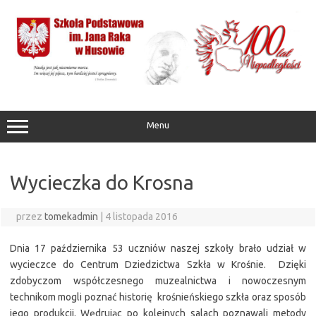
Przejdź
do
treści
Menu
Wycieczka do Krosna
przez
tomekadmin
|
4 listopada 2016
Dnia 17 października 53 uczniów naszej szkoły brało udział w
wycieczce do Centrum Dziedzictwa Szkła w Krośnie. Dzięki
zdobyczom współczesnego muzealnictwa i nowoczesnym
technikom mogli poznać historię krośnieńskiego szkła oraz sposób
jego produkcji. Wędrując po kolejnych salach poznawali metody