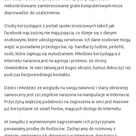
niekontrolowane zainteresowanie grami komputerowymi może
doprowadzić do uzależnienia.
Osoby korzystające z portali społecznościowych takich jak
facebook najczęściej nie mają pojęcia, co dzieje się z danymi
osobowymi, które udostępniają serwisowi. Ich dane osobowe mogą
wejść w posiadanie przestępców, np. handlarzy ludźmi, pedofili,
osób, które zajmują się wyłudzaniem. Młodzież korzystająca z
Internetu narażona jest na agresję i przemoc ze strony
rówieśników. W sieci łatwiej jest kogoś obrazić, komuś dokuczyć niż
podczas bezpośredniego kontaktu.
Dzieci i młodzież ze względu na swoją naiwność i stany obniżonej
samooceny jest szczególnie narażona na manipulacje w Internecie.
Przyczyną większej podatności na zagrożenia w sieci jest masowe
już korzystanie ze smart fonów, mających dostęp do Internetu.
W związku z wymienionymi zagrożeniami i ich przyczynami
ponawiamy prośbę do Rodziców. Zachęcamy do rozmowy z
dziećmi, omówienia ich aktywności w Internecie, dopytania o