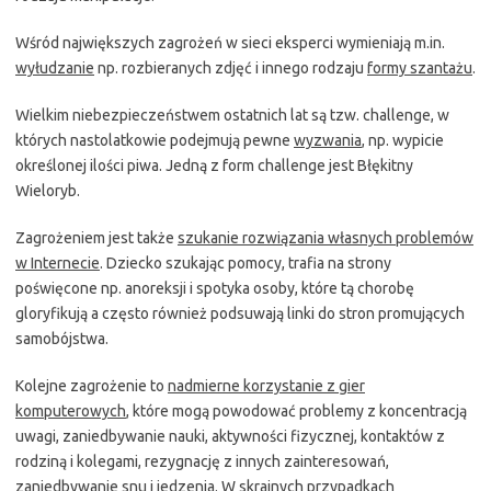
Wśród największych zagrożeń w sieci eksperci wymieniają m.in.
wyłudzanie
np. rozbieranych zdjęć i innego rodzaju
formy szantażu
.
Wielkim niebezpieczeństwem ostatnich lat są tzw. challenge, w
których nastolatkowie podejmują pewne
wyzwania
, np. wypicie
określonej ilości piwa. Jedną z form challenge jest Błękitny
Wieloryb.
Zagrożeniem jest także
szukanie rozwiązania własnych problemów
w Internecie
. Dziecko szukając pomocy, trafia na strony
poświęcone np. anoreksji i spotyka osoby, które tą chorobę
gloryfikują a często również podsuwają linki do stron promujących
samobójstwa.
Kolejne zagrożenie to
nadmierne korzystanie z gier
komputerowych
, które mogą powodować problemy z koncentracją
uwagi, zaniedbywanie nauki, aktywności fizycznej, kontaktów z
rodziną i kolegami, rezygnację z innych zainteresowań,
zaniedbywanie snu i jedzenia. W skrajnych przypadkach