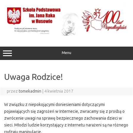
Przejdź
do
treści
Menu
Uwaga Rodzice!
przez
tomekadmin
|
4 kwietnia 2017
W związku z niepokojącymi doniesieniami dotyczącymi
pojawiających się zagrożeń w Internecie, zwracamy się z prośbą o
zwrócenie uwagi na sprawę bezpiecznego zachowania dzieci w
sieci. Młodzi ludzie korzystający z Internetu narażeni są na różnego
rodzaju manipulacje.