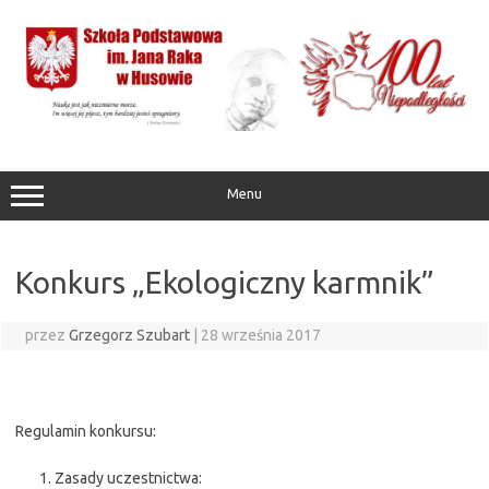
Przejdź
do
treści
Menu
Konkurs „Ekologiczny karmnik”
przez
Grzegorz Szubart
|
28 września 2017
Regulamin konkursu:
Zasady uczestnictwa: