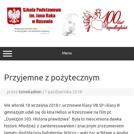
Przejdź
do
treści
Menu
Przyjemne z pożytecznym
przez
tomekadmin
|
7 października 2018
We wtorek 18 września 2018 r. uczniowie klasy VIII SP i klasy III
gimnazjum udali się do kina Helios w Rzeszowie na film pt.
„Dywizjon 303. Historia prawdziwa”. Była to nieoceniona dawka
historii. Młodzież z zainteresowaniem i znacznym zrozumieniem
tematu śledziła losy bohaterów, którzy – walcząc w Bitwie o Anglię