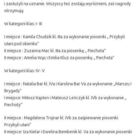
i zasłużyli na uznanie. Wszyscy też zostają wyróżnieni, zaś nagrody
otrzymują:
W kategorii klas: I- III
I miejsce : Kamila Chudzik kl. IIIa za wykonanie piosenki „ Przybyli
ułani pod okienko”
II miejsce : Zuzanna Mac kl. IIIa za piosenkę „ Piechota”
II miejsce : Amelia Wąs i Emilia Kluz za piosenkę „ Piechota”
W kategorii klas: IV- V
I miejsce : Natalia Bar kl. IVa i Karolina Bar Va za wykonanie „Marszu I
Brygady”
I miejsce: Miłosz Kapłon i Mateusz Leńczyk kl. IVb za wykonanie „
Piechoty”
II miejsce : Magdalena Trojnar kl. IVb za zaśpiewanie piosenki:
Przybyli ułani”
II miejsce: Iza Kielar i Ewelina Bembenik kl. Va za wykonanie piosenki