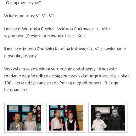
: O mój rozmarynie”
W kategorii klas: VI- VII- VIII
I miejsce: Weronika Ciężkal i Wiktoria Curkowicz : kl. VIII za
wykonanie „Pieśni o pułkowniku Lisie – Kuli”
II miejsce: Milena Chudzik i Karolina Kotowicz: kl VII za wykonanie
piosenki „Leguny”
Wszystkim uczestnikom serdecznie gratulujemy. Uroczyste
rozdanie nagród odbędzie się podczas szkolnego koncertu z okazji
100 – lecia odzyskania przez Polskę niepodległości – 9- tego
listopada b.r.