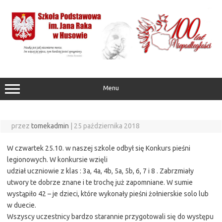
Przejdź
do
treści
Menu
przez
tomekadmin
|
25 października 2018
W czwartek 25.10. w naszej szkole odbył się Konkurs pieśni
legionowych. W konkursie wzięli
udział uczniowie z klas : 3a, 4a, 4b, 5a, 5b, 6, 7 i 8 . Zabrzmiały
utwory te dobrze znane i te trochę już zapomniane. W sumie
wystąpiło 42 – je dzieci, które wykonały pieśni żołnierskie solo lub
w duecie.
Wszyscy uczestnicy bardzo starannie przygotowali się do występu