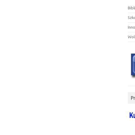
Bibl
Szk
Inn
Wol
P