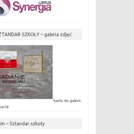
ZTANDAR SZKOŁY – galeria zdjęć
hasło do galerii:
ow18
ilm – Sztandar szkoły