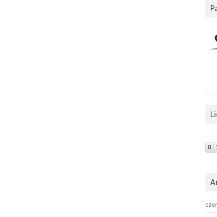
P
L
A
cze