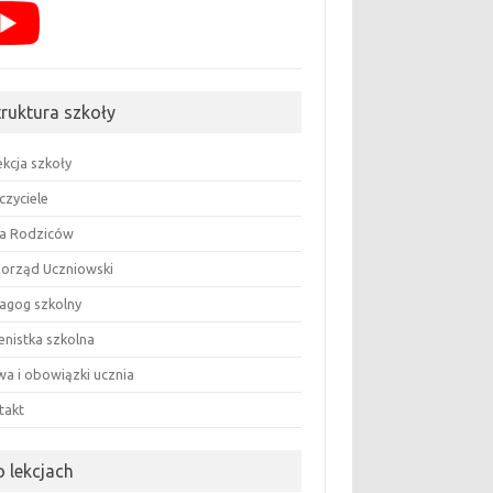
truktura szkoły
ekcja szkoły
czyciele
a Rodziców
orząd Uczniowski
agog szkolny
enistka szkolna
wa i obowiązki ucznia
takt
o lekcjach