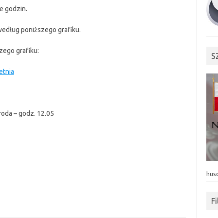
e godzin.
według poniższego grafiku.
zego grafiku:
S
etnia
roda – godz. 12.05
hus
F