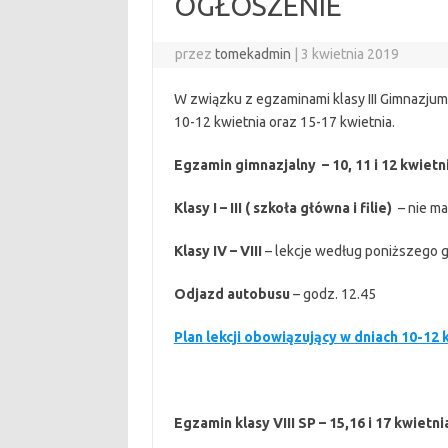
OGŁOSZENIE
przez
tomekadmin
|
3 kwietnia 2019
W związku z egzaminami klasy III Gimnazjum o
10-12 kwietnia oraz 15-17 kwietnia.
Egzamin gimnazjalny – 10, 11 i 12 kwietn
Klasy I – III ( szkoła główna i filie)
– nie ma
Klasy IV – VIII
– lekcje według poniższego g
Odjazd autobusu
– godz. 12.45
Plan lekcji obowiązujący w dniach 10-12 
Egzamin klasy VIII SP – 15,16 i 17 kwietni