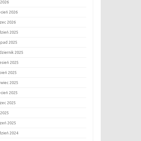
 2026
ecień 2026
zec 2026
dzień 2025
topad 2025
dziernik 2025
esień 2025
rpień 2025
rwiec 2025
ecień 2025
zec 2025
 2025
czeń 2025
dzień 2024