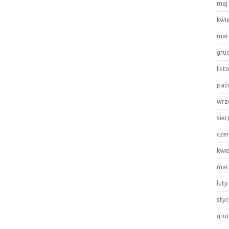
maj
kwi
mar
gru
lis
paź
wrz
sie
cze
kwi
mar
luty
sty
gru