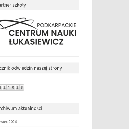
artner szkoły
icznik odwiedzin naszej strony
rchiwum aktualności
rwiec 2026