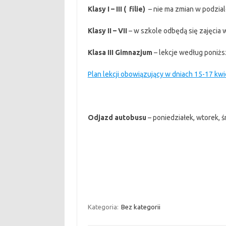
Klasy I – III ( filie)
– nie ma zmian w podzial
Klasy II – VII
– w szkole odbędą się zajęcia 
Klasa III Gimnazjum
– lekcje według poniżs
Plan lekcji obowiązujący w dniach 15-17 kwi
Odjazd autobusu
– poniedziałek, wtorek, ś
Kategoria:
Bez kategorii