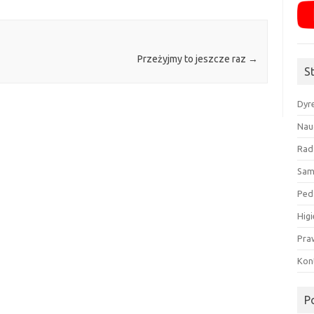
Przeżyjmy to jeszcze raz
→
S
Dyr
Nau
Rad
Sam
Ped
Higi
Pra
Kon
P