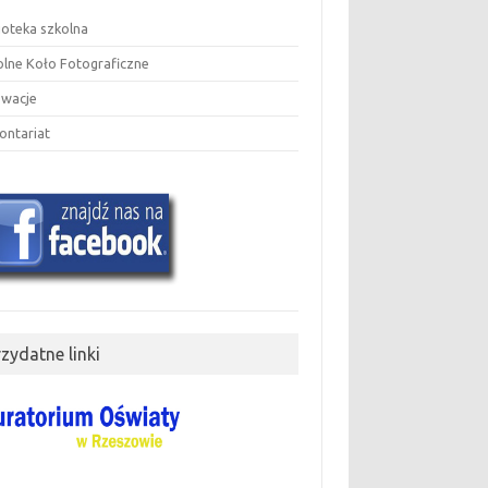
ioteka szkolna
olne Koło Fotograficzne
owacje
ontariat
rzydatne linki