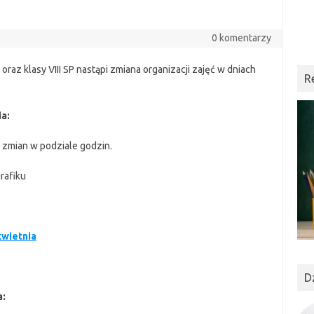
0 komentarzy
raz klasy VIII SP nastąpi zmiana organizacji zajęć w dniach
R
ia:
 zmian w podziale godzin.
rafiku
kwietnia
D
a: