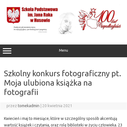
Przejdź
do
treści
Menu
Szkolny konkurs fotograficzny pt.
Moja ulubiona książka na
fotografii
przez
tomekadmin
|
20 kwietnia 2021
Kwiecień i maj to miesiące, które w szczególny sposób akcentują
wartość książek i czytania, oraz rolę biblioteki w życiu człowieka. 23