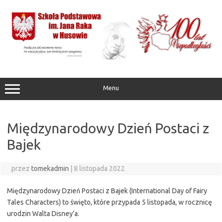
Przejdź
do
treści
Menu
Międzynarodowy Dzień Postaci z
Bajek
przez
tomekadmin
|
8 listopada 2022
Międzynarodowy Dzień Postaci z Bajek (International Day of Fairy
Tales Characters) to święto, które przypada 5 listopada, w rocznicę
urodzin Walta Disney’a.