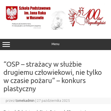
Przejdź
do
treści
Menu
“OSP – strażacy w służbie
drugiemu człowiekowi, nie tylko
w czasie pożaru“ – konkurs
plastyczny
przez
tomekadmin
|
27 października 2025