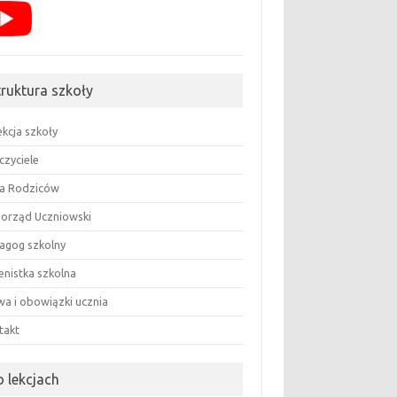
truktura szkoły
ekcja szkoły
czyciele
a Rodziców
orząd Uczniowski
agog szkolny
enistka szkolna
wa i obowiązki ucznia
takt
o lekcjach