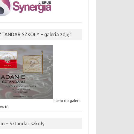
ZTANDAR SZKOŁY – galeria zdjęć
hasło do galerii:
ow18
ilm – Sztandar szkoły