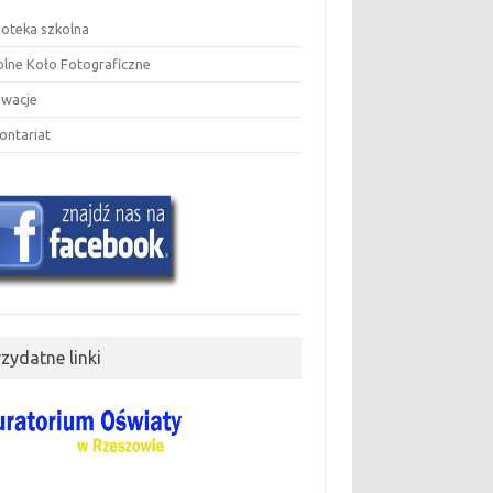
ioteka szkolna
olne Koło Fotograficzne
owacje
ontariat
rzydatne linki