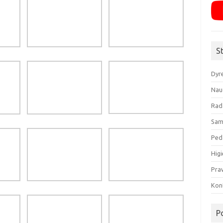
S
Dyr
Nau
Rad
Sam
Ped
Higi
Pra
Kon
P