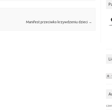
P
Manifest przeciwko krzywdzeniu dzieci
→
L
A
cze