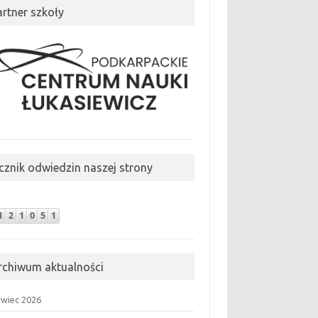
artner szkoły
icznik odwiedzin naszej strony
rchiwum aktualności
rwiec 2026