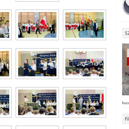
S
hus
F