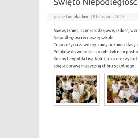
Święto Niepodległośc
przez
tomekadmin
|
8 listopada 2025
Śpiew, taniec, scenki rodzajowe, radość, wz
Niepodległości w naszej szkole.
Te przeżycia zawdzięczamy uczniom klasy 4, 
Polaków do wolności i przybliżyli nam post
Kosiny Leopolda Lisa-Kuli. Uroku uroczystośc
spięta oprawą muzyczną chóru szkolnego.