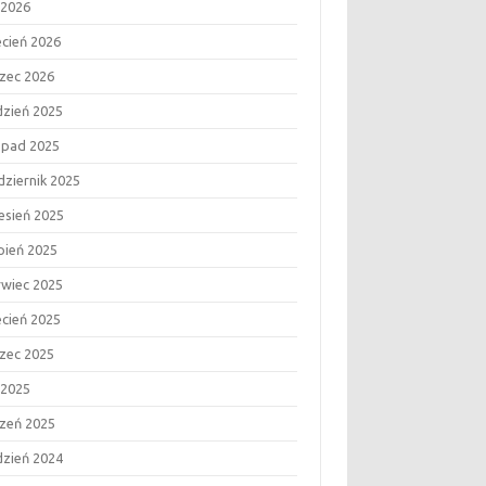
 2026
ecień 2026
zec 2026
dzień 2025
topad 2025
dziernik 2025
esień 2025
rpień 2025
rwiec 2025
ecień 2025
zec 2025
 2025
czeń 2025
dzień 2024