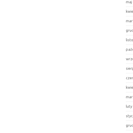
maj
kwi
mar
gru
lis
paź
wrz
sie
cze
kwi
mar
luty
sty
gru