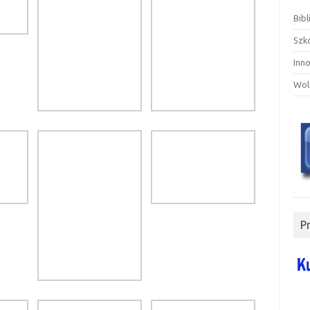
Bibl
Szk
Inn
Wol
P