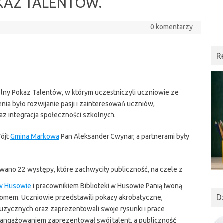
KAZ TALENTÓW.
0 komentarzy
R
lny Pokaz Talentów, w którym uczestniczyli uczniowie ze
ia było rozwijanie pasji i zainteresowań uczniów,
az integracja społeczności szkolnych.
ójt
Gmina Markowa
Pan Aleksander Cwynar, a partnerami były
no 22 występy, które zachwyciły publiczność, na czele z
 w Husowie
i pracownikiem Biblioteki w Husowie Panią Iwoną
D
iomem. Uczniowie przedstawili pokazy akrobatyczne,
uzycznych oraz zaprezentowali swoje rysunki i prace
angażowaniem zaprezentował swój talent, a publiczność