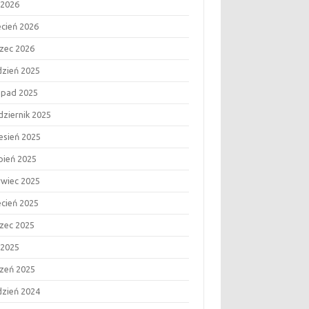
 2026
ecień 2026
zec 2026
dzień 2025
topad 2025
dziernik 2025
esień 2025
rpień 2025
rwiec 2025
ecień 2025
zec 2025
 2025
czeń 2025
dzień 2024