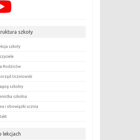
truktura szkoły
ekcja szkoły
czyciele
a Rodziców
orząd Uczniowski
agog szkolny
enistka szkolna
wa i obowiązki ucznia
takt
o lekcjach