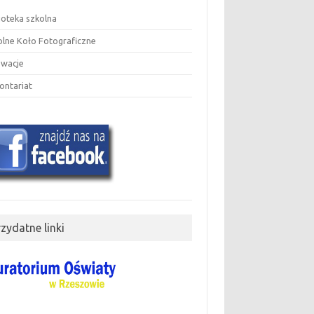
ioteka szkolna
olne Koło Fotograficzne
owacje
ontariat
rzydatne linki