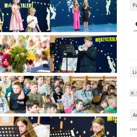
P
L
A
cze