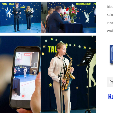
Bibl
Szk
Inn
Wol
P