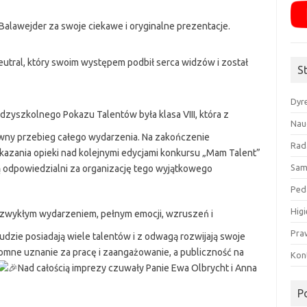
Balawejder za swoje ciekawe i oryginalne prezentacje.
utral, który swoim występem podbił serca widzów i został
S
Dyr
zyszkolnego Pokazu Talentów była klasa VIII, która z
Nau
ny przebieg całego wydarzenia. Na zakończenie
Rad
ekazania opieki nad kolejnymi edycjami konkursu „Mam Talent”
Sam
ą odpowiedzialni za organizację tego wyjątkowego
Ped
Higi
zwykłym wydarzeniem, pełnym emocji, wzruszeń i
Pra
udzie posiadają wiele talentów i z odwagą rozwijają swoje
omne uznanie za pracę i zaangażowanie, a publiczność na
Kon
Nad całością imprezy czuwały Panie Ewa Olbrycht i Anna
P