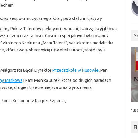
iechem.
stęp zespołu muzycznego, który powstał z inicjatywy
szkolny Pokaz Talentów pięknymi utworami, tworząc wyjątkową
S
u wzruszeń oraz radości. Gościem specjalnym była również
 I Szkolnego Konkursu „Mam Talent”, wielokrotna medalistka
e, która swoją obecnością uświetniła uroczystość i była
i Małgorzata Bącal Dyrektor
Przedszkole w Husowie
,Pan
iny Markowa
i Pani Monika Jurek, które po długich naradach
wsze, drugie i trzecie miejsca oraz wyróżnienia.
– Sonia Kosior oraz Kacper Szpunar,
hus
F