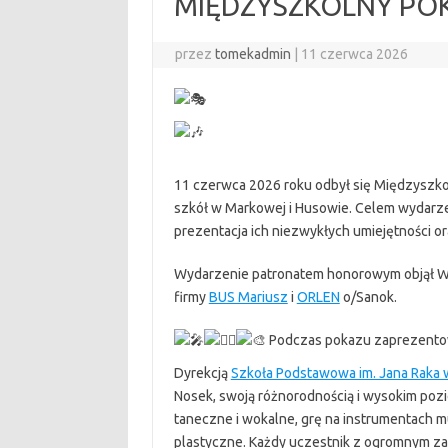
MIĘDZYSZKOLNY PO
przez
tomekadmin
|
11 czerwca 2026
11 czerwca 2026 roku odbył się Międzyszko
szkół w Markowej i Husowie. Celem wydarzen
prezentacja ich niezwykłych umiejętności or
Wydarzenie patronatem honorowym objął W
firmy
BUS Mariusz
i
ORLEN
o/Sanok.
Podczas pokazu zaprezentowa
Dyrekcją
Szkoła Podstawowa im. Jana Raka
Nosek, swoją różnorodnością i wysokim poz
taneczne i wokalne, grę na instrumentach m
plastyczne. Każdy uczestnik z ogromnym za