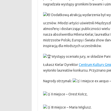
nagradzała występy gromkimi brawami i uśm
Dodatkową atrakcją wydarzenia był wy
uczniów. Młodzi artyści uświetnili Między
atmosferę i dostarczając publiczności wiel
nasza absolwentka Milena Kielar, laureatka
mistrzostw Polski, Europy i Świata show danc
inspiracją dla młodszych uczestników.
Występy oceniało jury, w składzie Pan
Łukasz Kielar Dyrektor
Centrum Kultury Gm
wyłoniło laureatów konkursu. Przyznano pier
Nagrody otrzymali:
I miejsce ex aequo 
II miejsce – Orest Kołcz,
III miejsce – Maria Wiglusz.