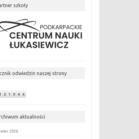
artner szkoły
icznik odwiedzin naszej strony
rchiwum aktualności
rwiec 2026