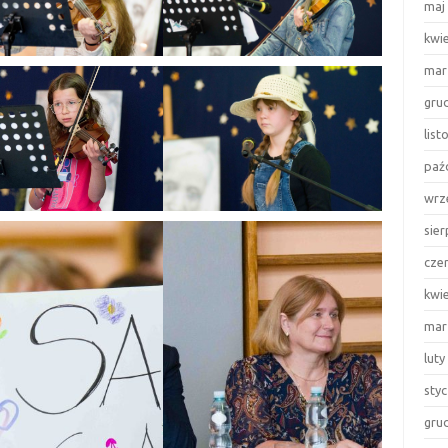
maj
kwi
mar
gru
lis
paź
wrz
sie
cze
kwi
mar
luty
sty
gru