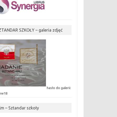
ZTANDAR SZKOŁY – galeria zdjęć
hasło do galerii:
ow18
ilm – Sztandar szkoły