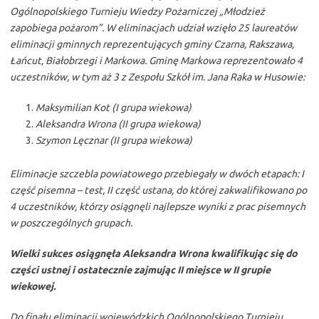
Ogólnopolskiego Turnieju Wiedzy Pożarniczej „Młodzież
zapobiega pożarom”. W eliminacjach udział wzięło 25 laureatów
eliminacji gminnych reprezentujących gminy Czarna, Rakszawa,
Łańcut, Białobrzegi i Markowa. Gminę Markowa reprezentowało 4
uczestników, w tym aż 3 z Zespołu Szkół im. Jana Raka w Husowie:
Maksymilian Kot (I grupa wiekowa)
Aleksandra Wrona (II grupa wiekowa)
Szymon Lęcznar (II grupa wiekowa)
Eliminacje szczebla powiatowego przebiegały w dwóch etapach: I
część pisemna – test, II część ustana, do której zakwalifikowano po
4 uczestników, którzy osiągnęli najlepsze wyniki z prac pisemnych
w poszczególnych grupach.
Wielki sukces osiągnęła Aleksandra Wrona kwalifikując się do
części ustnej i ostatecznie zajmując II miejsce w II grupie
wiekowej.
Do finału eliminacji wojewódzkich Ogólnopolskiego Turnieju