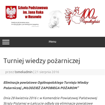
Przejdź
do
treści
Menu
Turniej wiedzy pożarniczej
przez
tomekadmin
|
21 sierpnia 2016
Eliminacje powiatowe Ogólnopolskiego Turnieju Wiedzy
Pożarniczej „MŁODZIEŻ ZAPOBIEGA POŻAROM”
Dnia 28 kwietnia 2016 r. w Komendzie Powiatowej Państwowej
Straży Pożarnej w Łańcucie odbyły się eliminacje powiatowe