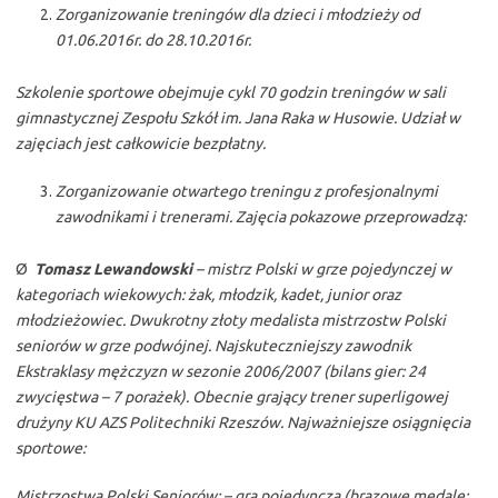
Zorganizowanie treningów dla dzieci i młodzieży od
01.06.2016r. do 28.10.2016r.
Szkolenie sportowe obejmuje cykl 70 godzin treningów w sali
gimnastycznej Zespołu Szkół im. Jana Raka w Husowie. Udział w
zajęciach jest całkowicie bezpłatny.
Zorganizowanie otwartego treningu z profesjonalnymi
zawodnikami i trenerami. Zajęcia pokazowe przeprowadzą:
Ø
Tomasz Lewandowski
– mistrz Polski w grze pojedynczej w
kategoriach wiekowych: żak, młodzik, kadet, junior oraz
młodzieżowiec. Dwukrotny złoty medalista mistrzostw Polski
seniorów w grze podwójnej. Najskuteczniejszy zawodnik
Ekstraklasy mężczyzn w sezonie 2006/2007 (bilans gier: 24
zwycięstwa – 7 porażek). Obecnie grający trener superligowej
drużyny KU AZS Politechniki Rzeszów. Najważniejsze osiągnięcia
sportowe:
Mistrzostwa Polski Seniorów: – gra pojedyncza (brązowe medale: