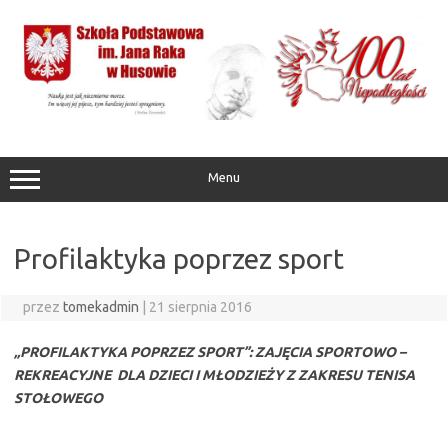
Przejdź
do
treści
Menu
Profilaktyka poprzez sport
przez
tomekadmin
|
21 sierpnia 2016
„PROFILAKTYKA POPRZEZ SPORT”: ZAJĘCIA SPORTOWO –
REKREACYJNE DLA DZIECI I MŁODZIEŻY Z ZAKRESU TENISA
STOŁOWEGO