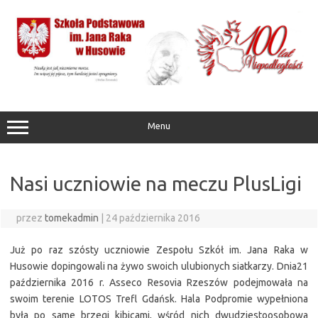
Przejdź
do
treści
Menu
Nasi uczniowie na meczu PlusLigi
przez
tomekadmin
|
24 października 2016
Już po raz szósty uczniowie Zespołu Szkół im. Jana Raka w
Husowie dopingowali na żywo swoich ulubionych siatkarzy. Dnia21
października 2016 r. Asseco Resovia Rzeszów podejmowała na
swoim terenie LOTOS Trefl Gdańsk. Hala Podpromie wypełniona
była po same brzegi kibicami, wśród nich dwudziestoosobowa