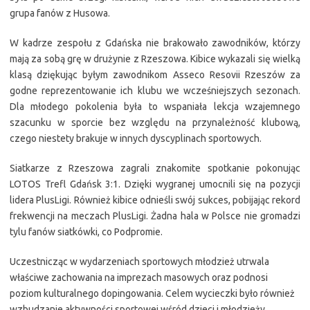
grupa fanów z Husowa.
W kadrze zespołu z Gdańska nie brakowało zawodników, którzy
mają za sobą grę w drużynie z Rzeszowa. Kibice wykazali się wielką
klasą dziękując byłym zawodnikom Asseco Resovii Rzeszów za
godne reprezentowanie ich klubu we wcześniejszych sezonach.
Dla młodego pokolenia była to wspaniała lekcja wzajemnego
szacunku w sporcie bez względu na przynależność klubową,
czego niestety brakuje w innych dyscyplinach sportowych.
Siatkarze z Rzeszowa zagrali znakomite spotkanie pokonując
LOTOS Trefl Gdańsk 3:1. Dzięki wygranej umocnili się na pozycji
lidera PlusLigi. Również kibice odnieśli swój sukces, pobijając rekord
frekwencji na meczach PlusLigi. Żadna hala w Polsce nie gromadzi
tylu fanów siatkówki, co Podpromie.
Uczestnicząc w wydarzeniach sportowych młodzież utrwala
właściwe zachowania na imprezach masowych oraz podnosi
poziom kulturalnego dopingowania. Celem wycieczki było również
wzbudzanie aktywności sportowej wśród dzieci i młodzieży,