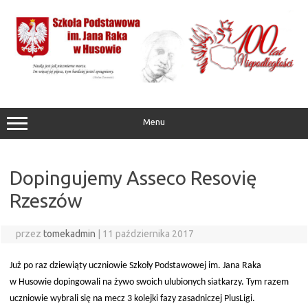
Przejdź
do
treści
Menu
Dopingujemy Asseco Resovię
Rzeszów
przez
tomekadmin
|
11 października 2017
Już po raz dziewiąty uczniowie Szkoły Podstawowej im. Jana Raka
w Husowie dopingowali na żywo swoich ulubionych siatkarzy. Tym razem
uczniowie wybrali się na mecz 3 kolejki fazy zasadniczej PlusLigi.