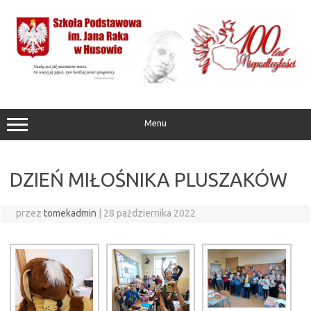
Przejdź
do
treści
Menu
DZIEŃ MIŁOŚNIKA PLUSZAKÓW
przez
tomekadmin
|
28 października 2022