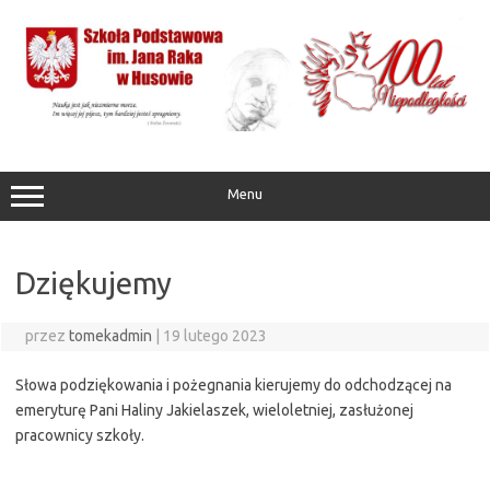
Przejdź
do
treści
Menu
Dziękujemy
przez
tomekadmin
|
19 lutego 2023
Słowa podziękowania i pożegnania kierujemy do odchodzącej na
emeryturę Pani Haliny Jakielaszek, wieloletniej, zasłużonej
pracownicy szkoły.