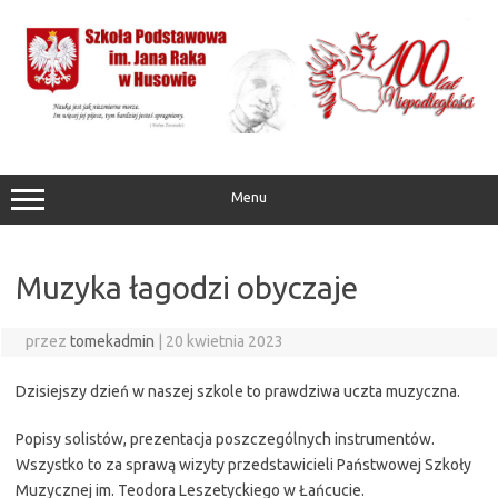
Przejdź
do
treści
Menu
Muzyka łagodzi obyczaje
przez
tomekadmin
|
20 kwietnia 2023
Dzisiejszy dzień w naszej szkole to prawdziwa uczta muzyczna.
Popisy solistów, prezentacja poszczególnych instrumentów.
Wszystko to za sprawą wizyty przedstawicieli Państwowej Szkoły
Muzycznej im. Teodora Leszetyckiego w Łańcucie.