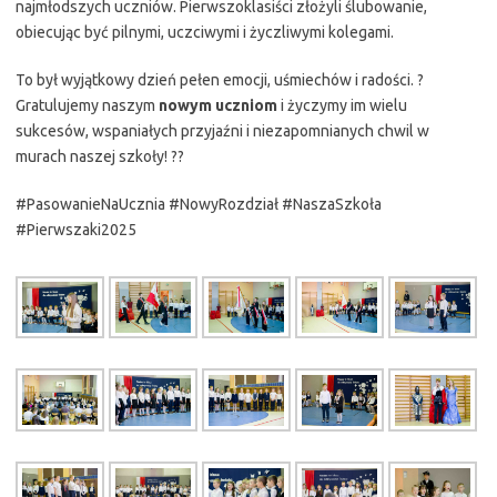
najmłodszych uczniów. Pierwszoklasiści złożyli ślubowanie,
obiecując być pilnymi, uczciwymi i życzliwymi kolegami.
To był wyjątkowy dzień pełen emocji, uśmiechów i radości. ?
Gratulujemy naszym
nowym uczniom
i życzymy im wielu
sukcesów, wspaniałych przyjaźni i niezapomnianych chwil w
murach naszej szkoły! ??
#PasowanieNaUcznia #NowyRozdział #NaszaSzkoła
#Pierwszaki2025