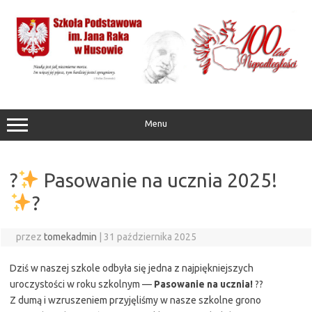
Przejdź
do
treści
Menu
?
Pasowanie na ucznia 2025!
?
przez
tomekadmin
|
31 października 2025
Dziś w naszej szkole odbyła się jedna z najpiękniejszych
uroczystości w roku szkolnym —
Pasowanie na ucznia!
??
Z dumą i wzruszeniem przyjęliśmy w nasze szkolne grono