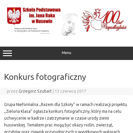
Przejdź
do
treści
Menu
Konkurs fotograficzny
przez
Grzegorz Szubart
|
13 czerwca 2017
Grupa Nieformalna „Razem dla Szkoły” w ramach realizacji projektu
„Zielona Klasa” ogłasza konkurs fotograficzny, który ma na celu
uchwycenie w kadrze i zatrzymanie w czasie urody ziemi
husowskiej. Tematem prac mogą być okazy roślin, zwierząt,
grzybów oraz zjawisk przyrodniczych o wyjątkowych walorach